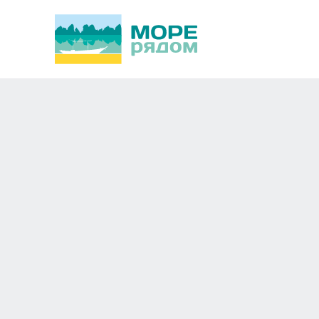
Вылеты из Новосибирска
Свадебные церемонии 
Мои предпочтения
Изменить
Не ранее
До
±
Туда не ранее
Вернуться до
Длительность
Изменить