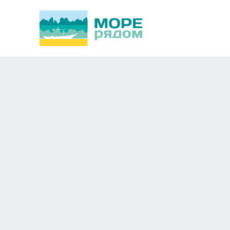
Вылеты из Новосибирска
Экскурсионные туры н
Мои предпочтения
Изменить
Не ранее
До
±
Туда не ранее
Вернуться до
Длительность
Изменить