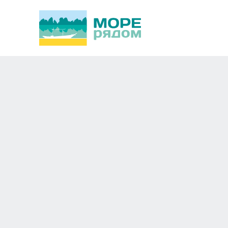
Вылеты из Новосибирска
Комбинированные тур
Мои предпочтения
Изменить
Не ранее
До
±
Туда не ранее
Вернуться до
Длительность
Изменить